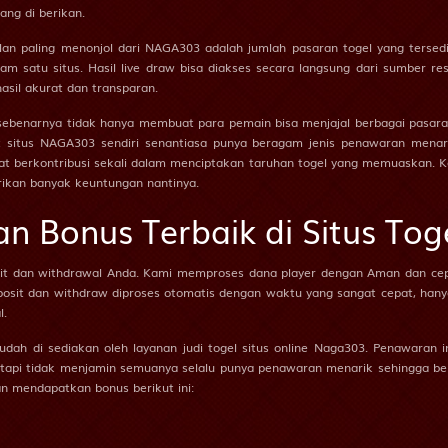
ang di berikan.
ulan paling menonjol dari NAGA303 adalah jumlah pasaran togel yang tersed
am satu situs. Hasil live draw bisa diakses secara langsung dari sumber r
asil akurat dan transparan.
ebenarnya tidak hanya membuat para pemain bisa menjajal berbagai pasaran 
situs NAGA303 sendiri senantiasa punya beragam jenis penawaran menari
ngat berkontribusi sekali dalam menciptakan taruhan togel yang memuaskan. 
rikan banyak keuntungan nantinya.
an Bonus Terbaik di Situs To
sit dan withdrawal Anda. Kami memproses dana player dengan Aman dan ce
posit dan withdraw diproses otomatis dengan waktu yang sangat cepat, hany
l.
dah di sediakan oleh layanan judi togel situs online Naga303. Penawaran
 tetapi tidak menjamin semuanya selalu punya penawaran menarik sehingga b
kan mendapatkan bonus berikut ini: