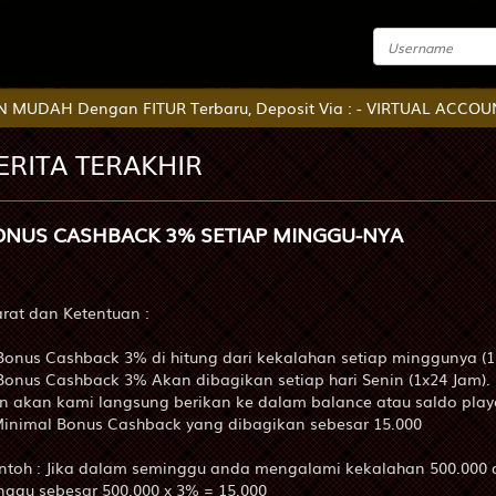
ITUR Terbaru, Deposit Via : - VIRTUAL ACCOUNT - E-WALLET - QR
ERITA TERAKHIR
ONUS CASHBACK 3% SETIAP MINGGU-NYA
arat dan Ketentuan :
 Bonus Cashback 3% di hitung dari kekalahan setiap minggunya (1
 Bonus Cashback 3% Akan dibagikan setiap hari Senin (1x24 Jam).
n akan kami langsung berikan ke dalam balance atau saldo playe
Minimal Bonus Cashback yang dibagikan sebesar 15.000
ntoh : Jika dalam seminggu anda mengalami kekalahan 500.000
nggu sebesar 500.000 x 3% = 15.000