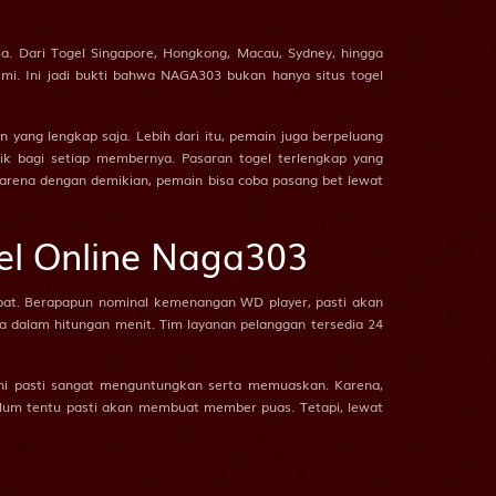
ia. Dari Togel Singapore, Hongkong, Macau, Sydney, hingga
esmi. Ini jadi bukti bahwa NAGA303 bukan hanya situs togel
yang lengkap saja. Lebih dari itu, pemain juga berpeluang
k bagi setiap membernya. Pasaran togel terlengkap yang
Karena dengan demikian, pemain bisa coba pasang bet lewat
gel Online Naga303
pat. Berapapun nominal kemenangan WD player, pasti akan
a dalam hitungan menit. Tim layanan pelanggan tersedia 24
 ini pasti sangat menguntungkan serta memuaskan. Karena,
elum tentu pasti akan membuat member puas. Tetapi, lewat