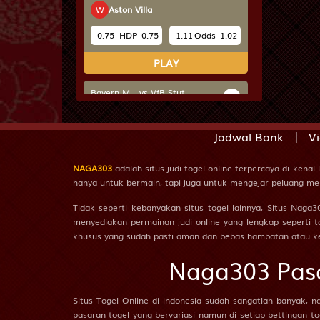
W
Aston Villa
-0.75
HDP
0.75
-1.11
Odds
-1.02
PLAY
Bayern M... vs VfB Stut...
i
29/08 01:30AM
H
Bayern Munchen
|
Jadwal Bank
Vi
W
VfB Stuttgart
NAGA303
adalah situs judi togel online terpercaya di kena
-1.75
HDP
1.75
-1.04
Odds
-1.08
hanya untuk bermain, tapi juga untuk mengejar peluang men
Tidak seperti kebanyakan situs togel lainnya, Situs Na
PLAY
menyediakan permainan judi online yang lengkap seperti to
khusus yang sudah pasti aman dan bebas hambatan atau k
Everton vs Crystal ...
i
22/08 22:00PM
Naga303 Pasa
H
Everton
W
Crystal Palace
Situs Togel Online di indonesia sudah sangatlah banyak, n
pasaran togel yang bervariasi namun di setiap bettingan t