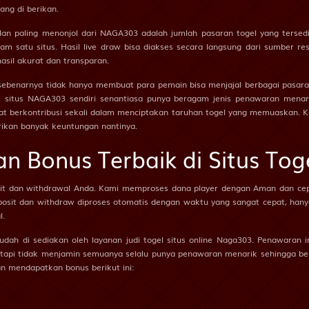
ang di berikan.
ulan paling menonjol dari NAGA303 adalah jumlah pasaran togel yang tersed
am satu situs. Hasil live draw bisa diakses secara langsung dari sumber r
asil akurat dan transparan.
ebenarnya tidak hanya membuat para pemain bisa menjajal berbagai pasaran 
situs NAGA303 sendiri senantiasa punya beragam jenis penawaran menari
ngat berkontribusi sekali dalam menciptakan taruhan togel yang memuaskan. 
rikan banyak keuntungan nantinya.
an Bonus Terbaik di Situs To
sit dan withdrawal Anda. Kami memproses dana player dengan Aman dan ce
posit dan withdraw diproses otomatis dengan waktu yang sangat cepat, hany
l.
dah di sediakan oleh layanan judi togel situs online Naga303. Penawaran
 tetapi tidak menjamin semuanya selalu punya penawaran menarik sehingga b
kan mendapatkan bonus berikut ini: