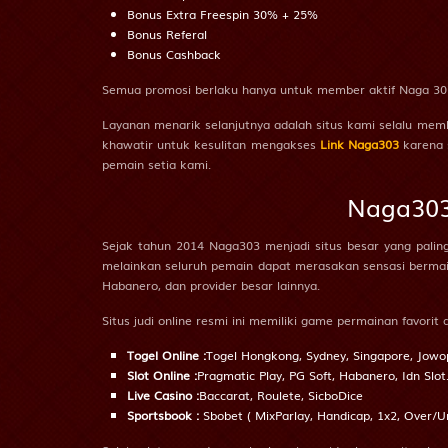
PLAY
Bonus Extra Freespin 30% + 25%
Bonus Referal
Parma Ca... vs Cagliari
i
Bonus Cashback
23/08 01:45AM
Semua promosi berlaku hanya untuk member aktif Naga 303,
H
Parma Calcio
Layanan menarik selanjutnya adalah situs kami selalu memb
W
Cagliari
khawatir untuk kesulitan mengakses
Link Naga303
karena 
pemain setia kami.
0.00
HDP
0.00
-1.16
Odds
1.02
Naga303 
PLAY
Sejak tahun 2014 Naga303 menjadi situs besar yang paling
Genoa vs Napoli
i
23/08 01:45AM
melainkan seluruh pemain dapat merasakan sensasi bermain 
Habanero, dan provider besar lainnya.
H
Genoa
Situs judi online resmi ini memiliki game permainan favorit a
W
Napoli
Togel Online :
Togel Hongkong, Sydney, Singapore, Jowop
0.75
HDP
-0.75
-1.28
Odds
1.11
Slot Online :
Pragmatic Play, PG Soft, Habanero, Idn Slo
Live Casino :
Baccarat, Roulete, SicboDice
PLAY
Sportsbook :
Sbobet ( MixParlay, Handicap, 1x2, Over/U