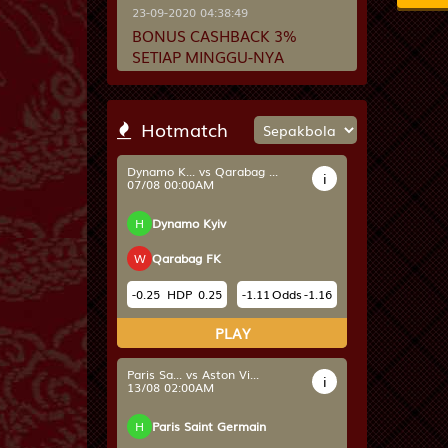
23-09-2020 04:38:49
H
Celta Vigo
BONUS CASHBACK 3%
SETIAP MINGGU-NYA
W
Osasuna
10-11-2017 10:41:54
-0.50
HDP
0.50
1.06
Odds
-1.21
Hotmatch
PLAY
Dynamo K... vs Qarabag ...
i
07/08 00:00AM
H
Dynamo Kyiv
W
Qarabag FK
-0.25
HDP
0.25
-1.11
Odds
-1.16
PLAY
Paris Sa... vs Aston Vi...
i
13/08 02:00AM
H
Paris Saint Germain